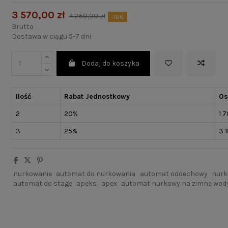
3 570,00 zł
4 250,00 zł
-16%
Brutto
Dostawa w ciągu 5-7 dni
Dodaj do koszyka
Ilość
Rabat Jednostkowy
Os
2
20%
1 
3
25%
3 
nurkowanie
automat do nurkowania
automat oddechowy
nurk
automat do stage
apeks
apex
automat nurkowy na zimne wod