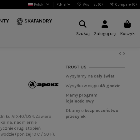
Polski
PLN zł
Wishlist (
0
)
Compare (
0
)
NTY
SKAFANDRY
Szukaj
Zaloguj się
Koszyk
TRUST US
Wysyłamy na
cały świat
Wysyłka w ciągu
48 godzin
Mamy
program
lojalnościowy
Dbamy o
bezpieczeństwo
przesyłek
dniku ATX40/DS4. Zawiera
kalna, nadmiernie
znie drugi stopień
odzie (poniżej 10 C / 50 F).