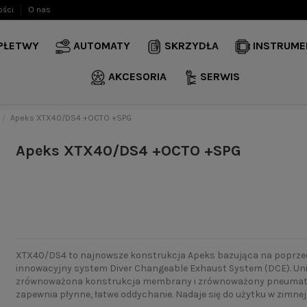
ości
O nas
 PŁETWY
AUTOMATY
SKRZYDŁA
INSTRUME
AKCESORIA
SERWIS
Apeks XTX40/DS4 +OCTO +SPG
Apeks XTX40/DS4 +OCTO +SPG
XTX40/DS4 to najnowsze konstrukcja Apeks bazująca na poprze
innowacyjny system Diver Changeable Exhaust System (DCE). Uni
zrównoważona konstrukcja membrany i zrównoważony pneumatyc
zapewnia płynne, łatwe oddychanie. Nadaje się do użytku w zimnej w