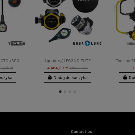
+OCTO +SPG
Aqualung LEG3ND ELITE
TecLine R
4 464,00 zł
1
00,00 zł
4 960,00 zł
oszyka
Dodaj do koszyka
Do
-10%
-10%
Contact us