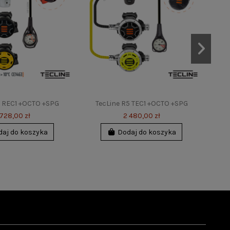
1 REC1 +OCTO +SPG
TecLine R5 TEC1 +OCTO +SPG
 728,00 zł
2 480,00 zł
daj do koszyka
Dodaj do koszyka
-10%
-16%