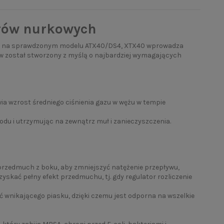
orów nurkowych
ując na sprawdzonym modelu ATX40/DS4, XTX40 wprowadza
w został stworzony z myślą o najbardziej wymagających
 wzrost średniego ciśnienia gazu w wężu w tempie
du i utrzymując na zewnątrz muł i zanieczyszczenia.
przedmuch z boku, aby zmniejszyć natężenie przepływu,
yskać pełny efekt przedmuchu, tj. gdy regulator rozliczenie
ć wnikającego piasku, dzięki czemu jest odporna na wszelkie