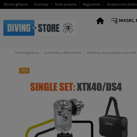
Strona główna
Dostawy
Nota prawna
Regulamin
Bezpieczne płatn
MASKI,
Strona główna
Automaty oddechowe
Zestawy do pojedynczej butli
-16%