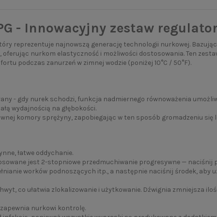
G - Innowacyjny zestaw regulat
tóry reprezentuje najnowszą generację technologii nurkowej. Baz
oferując nurkom elastyczność i możliwości dostosowania. Ten zesta
rtu podczas zanurzeń w zimnej wodzie (poniżej 10°C / 50°F).
y - gdy nurek schodzi, funkcja nadmiernego równoważenia umożliwia
ałą wydajnością na głębokości.
wnej komory sprężyny, zapobiegając w ten sposób gromadzeniu się lo
nne, łatwe oddychanie.
 Stosowane jest 2-stopniowe przedmuchiwanie progresywne — naciśnij 
nianie worków podnoszących itp., a następnie naciśnij środek, aby uz
t, co ułatwia zlokalizowanie i użytkowanie. Dźwignia zmniejsza iloś
 zapewnia nurkowi kontrolę.