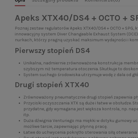
Apeks XTX40/DS4 + OCTO + SP
Poznaj zestaw regulatorów Apeks XTX40/DS4 + OCTO + SPG, k
innowacyjny system Diver Changeable Exhaust System (DCE), 
nurkach, którzy pragną uzyskać maksimum wydajności i komfo
Pierwszy stopień DS4
Unikalna, nadmiernie zrównoważona konstrukcja membran
szybszym niż temperatura otoczenia. Skutkuje to doskon
System suchego środowiska utrzymuje wodę z dala od głó
Drugi stopień XTX40
Zrównoważony pneumatycznie drugi stopień zapewnia pły
Przyciski oczyszczania XTX są duże i łatwe w obsłudze.
przydatne, gdy wymagana jest większa kontrola, np. napeł
itp.
Duża dźwignia Venturiego ma miękki w dotyku gumowy uchwy
możliwe tarcie, zapewniając płynną pracę.
Łatwe do uchwycenia pokrętło sterowania siłą otwierania