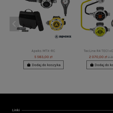
Apeks MTX-RC
TecLine R4 TEC1 
5 583,00 zł
2 070,00 zł
2 3
Dodaj do koszyka
Dodaj do k
-16%
-10%
-16%
-10%
Linki