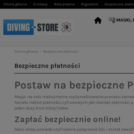
Strona główna
Dostawy
Nota prawna
Regulamin
Bezpieczne płatn
MASKI,
Strona główna
Bezpieczne płatności
Bezpieczne płatności
Postaw na bezpieczne 
Mając na celu maksymalne zoptymalizowanie procesu zamawia
handlu metod płatności cyfrowowych jak również płatności p
jeden duży krok bliżej Ciebie.
Zapłać bezpiecznie online!
Nasz sklep posiada szyfrowane połączenie SSL i został zwery