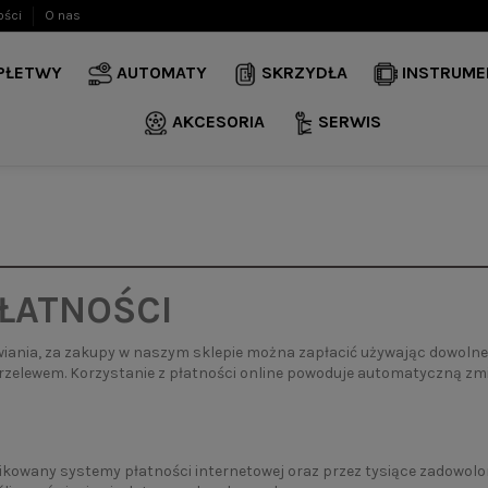
ości
O nas
 PŁETWY
AUTOMATY
SKRZYDŁA
INSTRUME
AKCESORIA
SERWIS
PŁATNOŚCI
nia, za zakupy w naszym sklepie można zapłacić używając dowolneg
rzelewem. Korzystanie z płatności online powoduje automatyczną zmi
fikowany systemy płatności internetowej oraz przez tysiące zadowolo