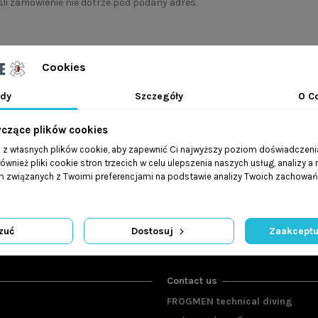
śli zamówienie nie dotrze pod podany adres.
Cookies
dy
Szczegóły
O C
yczące plików cookies
a z własnych plików cookie, aby zapewnić Ci najwyższy poziom doświadczenia
ównież pliki cookie stron trzecich w celu ulepszenia naszych usług, analizy a
arancją Ochrony Kupujących!
am związanych z Twoimi preferencjami na podstawie analizy Twoich zachowa
rzejdź do zakładki kontakt i skontaktuj się z nami.
zuć
Dostosuj
Zaakceptu
Contact us
FROGMEN technical diving