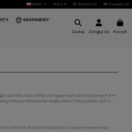
Polski
PLN zł
Wishlist (
0
)
Compare (
0
)
NTY
SKAFANDRY
Szukaj
Zaloguj się
Koszyk
o sposobu. Nasz sklep obsługuje większość używanych w e-
anę statusu zamówienie, dzięki czemu Twój produkt jest o
nych klientów. Wszystkie płatności w naszym serwisie są