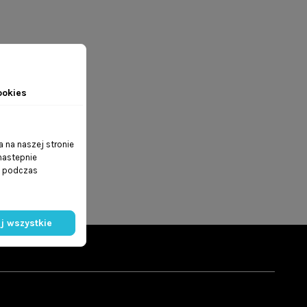
ookies
 na naszej stronie
 nastepnie
ń podczas
j wszystkie