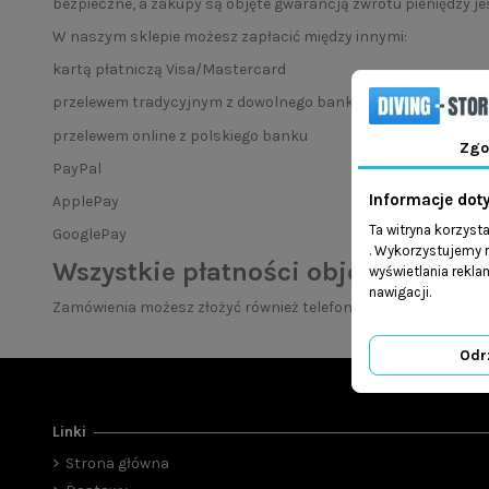
bezpieczne, a zakupy są objęte gwarancją zwrotu pieniędzy je
W naszym sklepie możesz zapłacić między innymi:
kartą płatniczą Visa/Mastercard
przelewem tradycyjnym z dowolnego banku
przelewem online z polskiego banku
Zgo
PayPal
Informacje dot
ApplePay
Ta witryna korzyst
GooglePay
. Wykorzystujemy r
Wszystkie płatności objęte są Gw
wyświetlania rekl
nawigacji.
Zamówienia możesz złożyć również telefonicznie lub mailowo. P
Odr
Linki
Strona główna