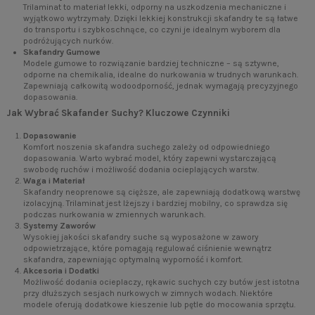
Trilaminat to materiał lekki, odporny na uszkodzenia mechaniczne i
wyjątkowo wytrzymały. Dzięki lekkiej konstrukcji skafandry te są łatwe
do transportu i szybkoschnące, co czyni je idealnym wyborem dla
podróżujących nurków.
Skafandry Gumowe
Modele gumowe to rozwiązanie bardziej techniczne – są sztywne,
odporne na chemikalia, idealne do nurkowania w trudnych warunkach.
Zapewniają całkowitą wodoodporność, jednak wymagają precyzyjnego
dopasowania.
Jak Wybrać Skafander Suchy? Kluczowe Czynniki
Dopasowanie
Komfort noszenia skafandra suchego zależy od odpowiedniego
dopasowania. Warto wybrać model, który zapewni wystarczającą
swobodę ruchów i możliwość dodania ocieplających warstw.
Waga i Materiał
Skafandry neoprenowe są cięższe, ale zapewniają dodatkową warstwę
izolacyjną. Trilaminat jest lżejszy i bardziej mobilny, co sprawdza się
podczas nurkowania w zmiennych warunkach.
Systemy Zaworów
Wysokiej jakości skafandry suche są wyposażone w zawory
odpowietrzające, które pomagają regulować ciśnienie wewnątrz
skafandra, zapewniając optymalną wyporność i komfort.
Akcesoria i Dodatki
Możliwość dodania ocieplaczy, rękawic suchych czy butów jest istotna
przy dłuższych sesjach nurkowych w zimnych wodach. Niektóre
modele oferują dodatkowe kieszenie lub pętle do mocowania sprzętu.