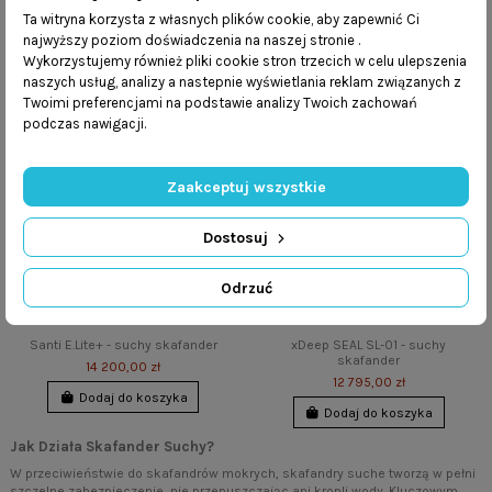
Ta witryna korzysta z własnych plików cookie, aby zapewnić Ci
najwyższy poziom doświadczenia na naszej stronie .
Wykorzystujemy również pliki cookie stron trzecich w celu ulepszenia
naszych usług, analizy a nastepnie wyświetlania reklam związanych z
Twoimi preferencjami na podstawie analizy Twoich zachowań
podczas nawigacji.
Zaakceptuj wszystkie
Dostosuj
Odrzuć
Santi E.Lite+ - suchy skafander
xDeep SEAL SL-01 - suchy
skafander
14 200,00 zł
12 795,00 zł
Dodaj do koszyka
Dodaj do koszyka
Jak Działa Skafander Suchy?
W przeciwieństwie do skafandrów mokrych, skafandry suche tworzą w pełni
szczelne zabezpieczenie, nie przepuszczając ani kropli wody. Kluczowym