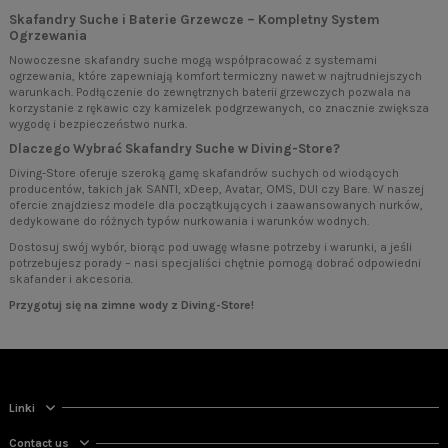
Skafandry Suche i Baterie Grzewcze – Kompletny System
Ogrzewania
Nowoczesne skafandry suche mogą współpracować z systemami
ogrzewania, które zapewniają komfort termiczny nawet w najtrudniejszych
warunkach. Podłączenie do zewnętrznych baterii grzewczych pozwala na
korzystanie z rękawic czy kamizelek podgrzewanych, co znacznie zwiększa
wygodę i bezpieczeństwo nurka.
Dlaczego Wybrać Skafandry Suche w Diving-Store?
Diving-Store oferuje szeroką gamę skafandrów suchych od wiodących
producentów, takich jak SANTI, xDeep, Avatar, OMS, DUI czy Bare. W naszej
ofercie znajdziesz modele dla początkujących i zaawansowanych nurków,
dedykowane do różnych typów nurkowania i warunków wodnych.
Dostosuj swój wybór, biorąc pod uwagę własne potrzeby i warunki, a jeśli
potrzebujesz porady – nasi specjaliści chętnie pomogą dobrać odpowiedni
skafander i akcesoria.
Przygotuj się na zimne wody z Diving-Store!
Linki
Contact us