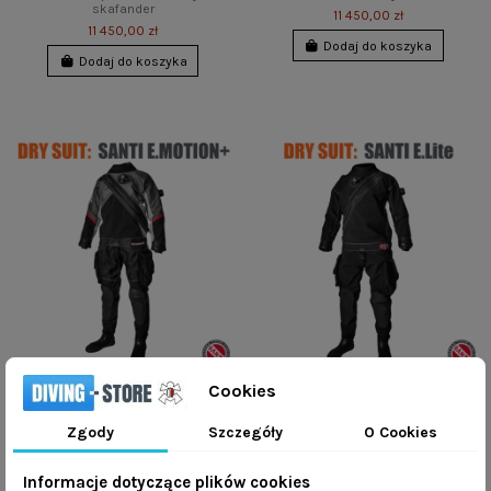
skafander
11 450,00 zł
11 450,00 zł
Dodaj do koszyka
Dodaj do koszyka
Cookies
Santi E.Motion+ - suchy
Santi E.Lite - suchy skafander
skafander
Zgody
Szczegóły
O Cookies
13 090,00 zł
12 990,00 zł
Dodaj do koszyka
Informacje dotyczące plików cookies
Dodaj do koszyka