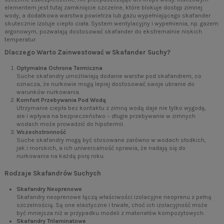
elementem jest tutaj zamknięcie szczelne, które blokuje dostęp zimnej
wody, a dodatkowa warstwa powietrza lub gazu wypełniającego skafander
skutecznie izoluje ciepło ciała. System wentylacyjny i wypełnienia, np. gazem
argonowym, pozwalają dostosować skafander do ekstremalnie niskich
temperatur.
Dlaczego Warto Zainwestować w Skafander Suchy?
Optymalna Ochrona Termiczna
Suche skafandry umożliwiają dodanie warstw pod skafandrem, co
oznacza, że nurkowie mogą lepiej dostosować swoje ubranie do
warunków nurkowania.
Komfort Przebywania Pod Wodą
Utrzymanie ciepła bez kontaktu z zimną wodą daje nie tylko wygodę,
ale i wpływa na bezpieczeństwo – długie przebywanie w zimnych
wodach może prowadzić do hipotermii.
Wszechstronność
Suche skafandry mogą być stosowane zarówno w wodach słodkich,
jak i morskich, a ich uniwersalność sprawia, że nadają się do
nurkowania na każdą porę roku.
Rodzaje Skafandrów Suchych
Skafandry Neoprenowe
Skafandry neoprenowe łączą właściwości izolacyjne neoprenu z pełną
szczelnością. Są one elastyczne i trwałe, choć ich izolacyjność może
być mniejsza niż w przypadku modeli z materiałów kompozytowych.
Skafandry Trilaminatowe