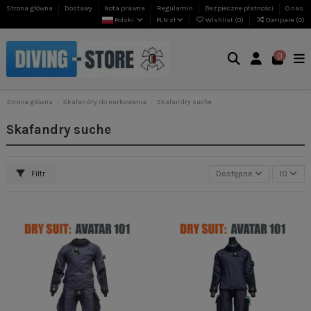
Strona główna
Dostawy
Nota prawna
Regulamin
Bezpieczne płatności
O nas
Polski
PLN zł
Wishlist (
0
)
Compare (
0
)
0
Strona główna
Skafandry do nurkowania
Skafandry suche
Skafandry suche
Filtr
Dostępne
10