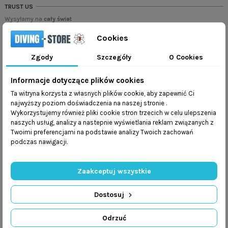
TRUST US
Wysyłamy na
cały świat
Wysyłka w ciągu
48 godzin
Cookies
Mamy
program lojalnościowy
Zgody
Szczegóły
O Cookies
Dbamy o
bezpieczeństwo przesyłek
Informacje dotyczące plików cookies
Ta witryna korzysta z własnych plików cookie, aby zapewnić Ci
najwyższy poziom doświadczenia na naszej stronie .
Wykorzystujemy również pliki cookie stron trzecich w celu ulepszenia
naszych usług, analizy a nastepnie wyświetlania reklam związanych z
Twoimi preferencjami na podstawie analizy Twoich zachowań
Opis
podczas nawigacji.
Parametry:
Zaakceptuj wszystkie
waga całkowita 5,2 kg,
materiał Cordura/Butylen/Poliester 620g/m2.
Dostosuj
Standardowo wyposażony:
Odrzuć