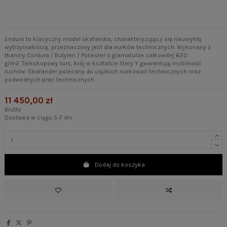
Enduro to klasyczny model skafandra, charakteryzujący się niezwykłą
wytrzymałością, przeznaczony jest dla nurków technicznych. Wykonany z
tkaniny Cordura / Butylen / Poliester o gramaturze całkowitej 620
g/m2. Teleskopowy tors, krój w kształcie litery Y gwarantują mobilność
ruchów. Skafander polecany do ciężkich nurkowań technicznych oraz
podwodnych prac technicznych.
11 450,00 zł
Brutto
Dostawa w ciągu 5-7 dni
Dodaj do koszyka