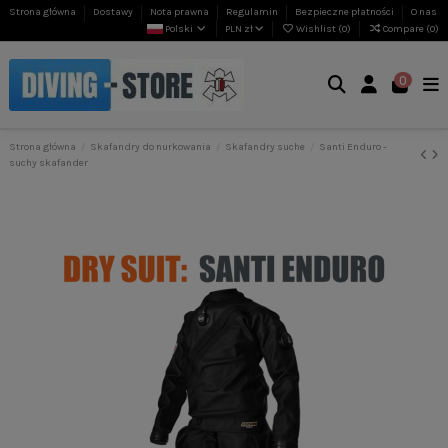
Strona główna
Dostawy
Nota prawna
Regulamin
Bezpieczne płatności
O nas
Polski
PLN zł
Wishlist (
0
)
Compare (
0
)
0
Strona główna
Skafandry do nurkowania
Skafandry suche
Santi Enduro -
suchy skafander