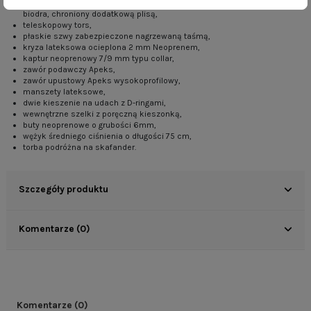
metalowy zamek, poprowadzony od lewego ramienia do prawego
biodra, chroniony dodatkową plisą,
teleskopowy tors,
płaskie szwy zabezpieczone nagrzewaną taśmą,
kryza lateksowa ocieplona 2 mm Neoprenem,
kaptur neoprenowy 7/9 mm typu collar,
zawór podawczy Apeks,
zawór upustowy Apeks wysokoprofilowy,
manszety lateksowe,
dwie kieszenie na udach z D-ringami,
wewnętrzne szelki z poręczną kieszonką,
buty neoprenowe o grubości 6mm,
wężyk średniego ciśnienia o długości 75 cm,
torba podróżna na skafander.
Szczegóły produktu
Komentarze (0)
Komentarze (0)