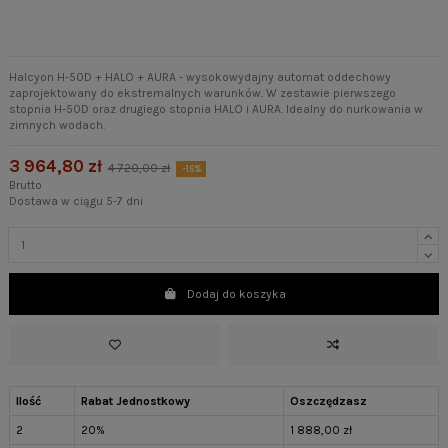
Halcyon H-50D + HALO + AURA - wysokowydajny automat oddechowy
zaprojektowany do ekstremalnych warunków. W zestawie pierwszego
stopnia H-50D oraz drugiego stopnia HALO i AURA. Idealny do nurkowania w
zimnych wodach.
3 964,80 zł
4 720,00 zł
-16%
Brutto
Dostawa w ciągu 5-7 dni
Dodaj do koszyka
Ilość
Rabat Jednostkowy
Oszczędzasz
2
20%
1 888,00 zł