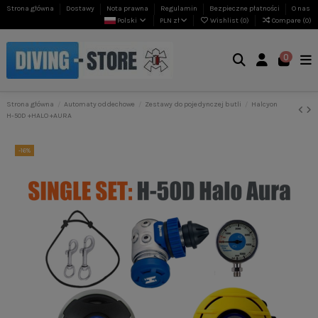
Strona główna
Dostawy
Nota prawna
Regulamin
Bezpieczne płatności
O nas
Polski
PLN zł
Wishlist (
0
)
Compare (
0
)
0
Strona główna
Automaty oddechowe
Zestawy do pojedynczej butli
Halcyon
H-50D +HALO +AURA
-16%