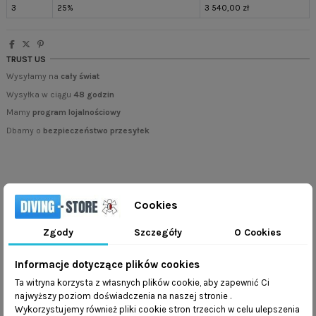
3
25%
3 540,00 zł
TRUST US
Wysyłamy na
cały świat
Wysyłka w ciągu
48 godzin
Mamy
program lojalnościowy
Dbamy o
bezpieczeństwo przesyłek
Cookies
Zgody
Szczegóły
O Cookies
Opis
Informacje dotyczące plików cookies
Halcyon H-50D + HALO + AURA - Wysokowydajny Automat
Ta witryna korzysta z własnych plików cookie, aby zapewnić Ci
Nurkowy
najwyższy poziom doświadczenia na naszej stronie .
Halcyon H-50D + HALO + AURA
Wykorzystujemy również pliki cookie stron trzecich w celu ulepszenia