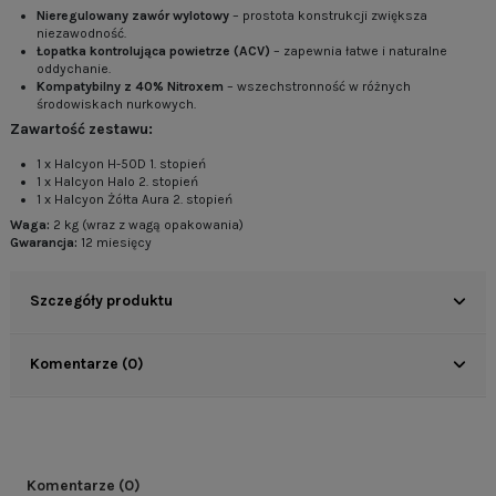
Nieregulowany zawór wylotowy
– prostota konstrukcji zwiększa
niezawodność.
Łopatka kontrolująca powietrze (ACV)
– zapewnia łatwe i naturalne
oddychanie.
Kompatybilny z 40% Nitroxem
– wszechstronność w różnych
środowiskach nurkowych.
Zawartość zestawu:
1 x Halcyon H-50D 1. stopień
1 x Halcyon Halo 2. stopień
1 x Halcyon Żółta Aura 2. stopień
Waga:
2 kg (wraz z wagą opakowania)
Gwarancja:
12 miesięcy
Szczegóły produktu
Komentarze (0)
Komentarze (0)