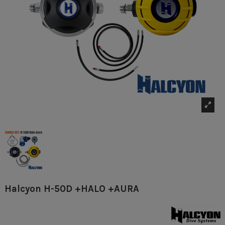
Halcyon H-50D +HALO +AURA