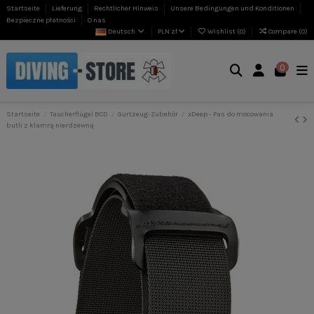
Startseite
Lieferung
Rechtlicher Hinweis
Unsere Bedingungen und Konditionen
Bezpieczne płatności
O nas
Deutsch
PLN zł
Wishlist (
0
)
Compare (
0
)
0
Startseite
Taucherflügel BCD
Gurtzeug-Zubehör
xDeep - Pas do mocowania
butli z klamrą nierdzewną