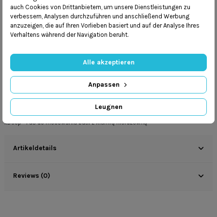
auch Cookies von Drittanbietern, um unsere Dienstleistungen zu
Mamy
program lojalnościowy
verbessern, Analysen durchzuführen und anschließend Werbung
Dbamy o
bezpieczeństwo przesyłek
anzuzeigen, die auf Ihren Vorlieben basiert und auf der Analyse Ihres
Verhaltens während der Navigation beruht.
Alle akzeptieren
Anpassen
Beschreibung
Leugnen
xDeep - Pas do mocowania butli z klamrą nierdzewną
Artikeldetails
Reviews (0)