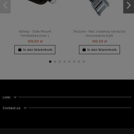
xDeep - Side Mount
TecLine - Pas z klamrą nierdz.do
Trimbleitaschen L
mocowania butli
129,00 zł
130,59 zł
In den Warenkorb
In den Warenkorb
Linki
Contact us