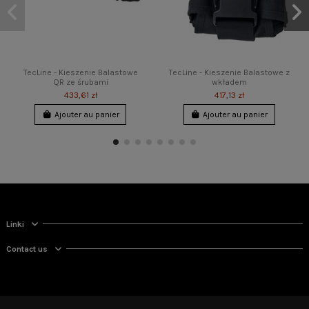
TecLine - Kieszenie Balastowe
TecLine - Kieszenie Balastowe z
QR ze śrubami
wkładem
433,61 zł
417,13 zł
Ajouter au panier
Ajouter au panier
Promo !
Linki
Contact us