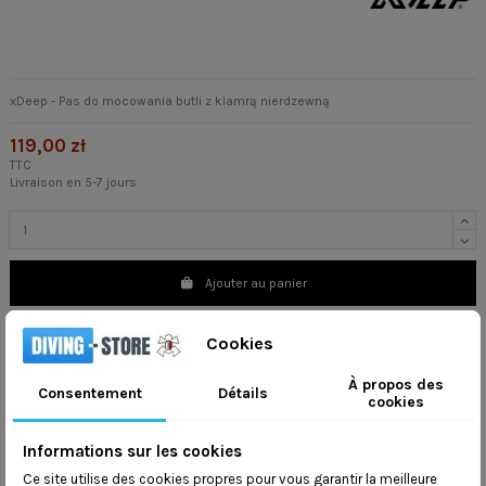
xDeep - Pas do mocowania butli z klamrą nierdzewną
119,00 zł
TTC
Livraison en 5-7 jours
Ajouter au panier
Cookies
À propos des
Consentement
Détails
cookies
TRUST US
Informations sur les cookies
Wysyłamy na
cały świat
Ce site utilise des cookies propres pour vous garantir la meilleure
Wysyłka w ciągu
48 godzin