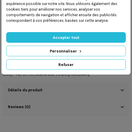
expérience possible sur notre site. Nous utilisons également des
Mamy
program lojalnościowy
cookies tiers pour améliorer nos services, analyser vos
comportements de navigation et afficher ensuite des publicités
Dbamy o
bezpieczeństwo przesyłek
correspondant à vos préférences, basées sur cette analyse.
Accepter tout
Personnaliser
Description
Refuser
xDeep - Pas do mocowania butli z klamrą nierdzewną
Détails du produit
Reviews (0)