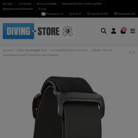
Accueil
Livraison
Avis juridique
Nos conditions d'utilisation
Bezpieczne płatności
O nas
Français
PLN zł
Wishlist (
0
)
Compare (
0
)
0
Accueil
Ailes de plongée BCD
Accessoires pour harnais
xDeep - Pas do
mocowania butli z klamrą nierdzewną