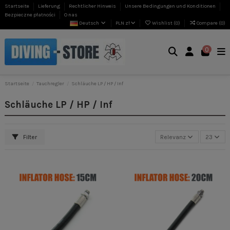
Startseite
Lieferung
Rechtlicher Hinweis
Unsere Bedingungen und Konditionen
Bezpieczne płatności
O nas
Deutsch
PLN zł
Wishlist (
0
)
Compare (
0
)
0
Startseite
Tauchregler
Schläuche LP / HP / Inf
Schläuche LP / HP / Inf
Filter
Relevanz
23