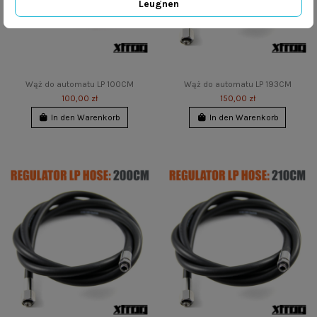
Leugnen
Wąż do automatu LP 100CM
Wąż do automatu LP 193CM
100,00 zł
150,00 zł
In den Warenkorb
In den Warenkorb