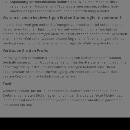
Anpassung an verschiedene Bedürfnisse:
Wir bieten Modelle, die zu
verschiedenen Flaschen und Tauchsystemen passen, sodass jeder
Taucher das passende Produkt für seine Anforderungen findet.
Warum in einen hochwertigen Ersten Stufenregler investieren?
In einen hochwertigen ersten Stufenregler zu investieren, ist entscheidend
für sicheres Tauchen. Egal, ob Sie Freizeit- oder technische Tauchgänge
planen, die Wahl der richtigen Ausrüstung ist entscheidend für Ihre Sicherheit
und Ihren Komfort unter Wasser. Unsere Regler sind für eine langanhaltende
Leistung konzipiert und damit eine hervorragende Wahl für jeden Taucher.
Vertrauen Sie den Profis
Im Diving-Store verstehen wir die Bedeutung von Sicherheit beim Tauchen.
Deshalb bieten wir nur Produkte von renommierten Herstellern an, die für ihre
hervorragende Qualität und innovativen Lösungen bekannt sind. Unser
Expertenteam steht Ihnen zur Verfügung, um Ihnen bei der Auswahl des
besten Reglers für Ihre Bedürfnisse zu helfen.
Fazit
Warten Sie nicht, um Ihr Taucherlebnis zu sichern! Entdecken Sie unser
Sortiment an ersten Stufenreglern und finden Sie das perfekte Modell, das
Ihnen Komfort und Sicherheit bei jedem Unterwasserabenteuer garantiert.
Besuchen Sie uns