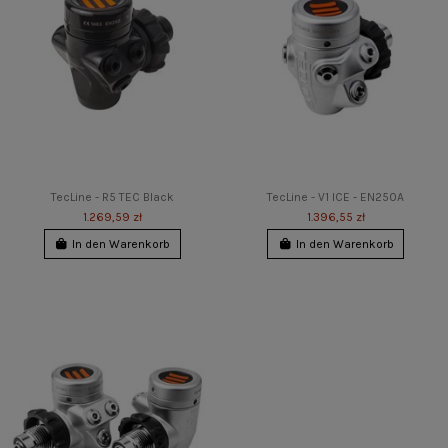
TecLine - R5 TEC Black
TecLine - V1 ICE - EN250A
1.269,59 zł
1.396,55 zł
In den Warenkorb
In den Warenkorb