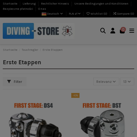
Startseite
Lieferung
Rechtlicher Hinweis
Unsere Bedingungen und Konditionen
Bezpieczne płatności
O nas
Deutsch
PLN zł
Wishlist (
0
)
Compare (
0
)
0
Startseite
Tauchregler
Erste Etappen
Erste Etappen
Filter
Relevanz
13
-10%