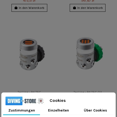
473,51 zł
547,67 zł
In den Warenkorb
In den Warenkorb
TecLine - R4 TEC
TecLine - R4 TEC O2
879,00 zł
697,79 zł
Cookies
In den Warenkorb
In den Warenkorb
Zustimmungen
Einzelheiten
Über Cookies