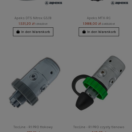
Apeks DTS Nitrox G5/8
Apeks MTX-RC
1.531,20 zł
1.988,00 zł
1.914,00 zł
2.485,00 zł
In den Warenkorb
In den Warenkorb
TecLine - R1 PRO tłokowy
TecLIne - R1 PRO czysty tlenowo