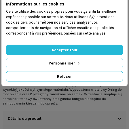
Informations sur les cookies
Wysyłka w ciągu
48 godzin
Ce site utilise des cookies propres pour vous garantir la meilleure
Mamy
program lojalnościowy
expérience possible sur notre site. Nous utilisons également des
Dbamy o
bezpieczeństwo przesyłek
cookies tiers pour améliorer nos services, analyser vos
comportements de navigation et afficher ensuite des publicités
correspondant à vos préférences, basées sur cette analyse.
Accepter tout
Description
Personnaliser
Refuser
Niezwykle przydatna kieszeń na akcesoria!
Kieszeń na akcesoria dedykowana do uprzęży Side Mount. Wykonana z
wysokiej jakości wytrzymałego materiału. Wyposażona w stalowy D-ring do
mocowania oraz 2 przegrody zamykane na zamek. W zestawie znajduje się
karabinek tłokowy dwustronny oraz gumka bungee niezbędne do
zamocowania kieszeni do uprzęży.
Détails du produit