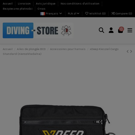
Accueil
Livraison
Avis juridique
Nos conditions d'utilisation
Bezpieczne płatności
O nas
Français
PLN zł
Wishlist (
0
)
Compare (
0
)
0
Accueil
Ailes de plongée BCD
Accessoires pour harnais
xDeep Kieszeń Cargo
Standard (nierozkładalna)