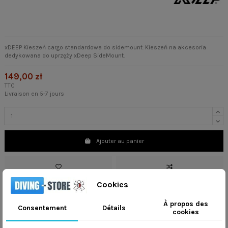
xDEEP Kieszeń cargo standardowa do sidemount. Kieszeń na akcesoria
dedykowana do uprzęży xDeep SideMount.
149,00 zł
TTC
Livraison en 5-7 jours
Ajouter au panier
Cookies
À propos des
Consentement
Détails
TRUST US
cookies
Wysyłamy na
cały świat