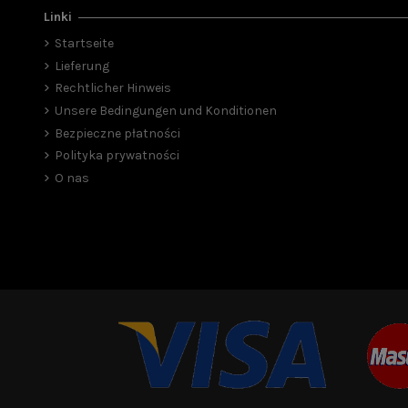
Linki
Startseite
Lieferung
Rechtlicher Hinweis
Unsere Bedingungen und Konditionen
Bezpieczne płatności
Polityka prywatności
O nas
TecLine R2 TEC1 SideMount
Atomic M1 Sid
3.928,00 zł
7.911,00 zł
8.79
In den Warenkorb
In den War