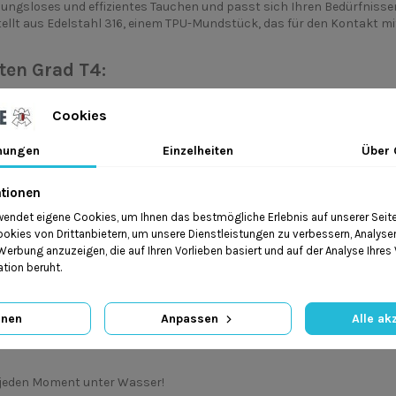
bungsloses und effizientes Tauchen und passt sich Ihren Bedürfnissen f
llt aus Edelstahl 316, einem TPU-Mundstück, das für den Kontakt mi
ten Grad T4:
ür den zweiten Grad.
Cookies
Wasser (Metallventil).
mungen
Einzelheiten
Über 
tionen
endet eigene Cookies, um Ihnen das bestmögliche Erlebnis auf unserer Seite 
gulator S4 HD Black, der dafür entwickelt wurde, unter allen Bedingu
kies von Drittanbietern, um unsere Dienstleistungen zu verbessern, Analys
runreinigungen und sorgt für Langlebigkeit und Zuverlässigkeit.
erbung anzuzeigen, die auf Ihren Vorlieben basiert und auf der Analyse Ihres
tion beruht.
en Grad S4:
gnen
Anpassen
Alle ak
e jeden Moment unter Wasser!