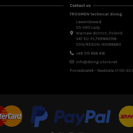
Contact us
FROGMEN technical diving
Lawendowa 6
05-090 Łady
Warsaw district, Poland
VAT EU: PL7991682196
EDG/REGON: 141086660
+48 515 686 616
emount
info@diving-store.net
0,00 zł
Poniedziałek - Niedziela 17:00-22
enkorb