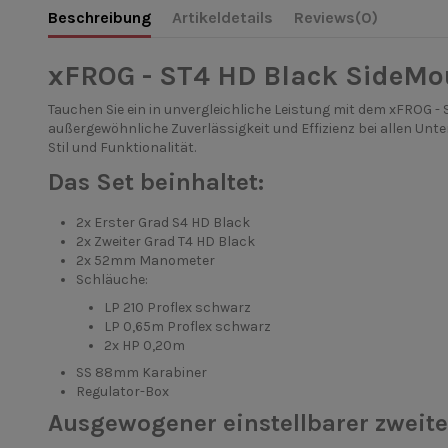
Beschreibung
Artikeldetails
Reviews
(0)
xFROG - ST4 HD Black SideMou
Tauchen Sie ein in unvergleichliche Leistung mit dem xFROG - 
außergewöhnliche Zuverlässigkeit und Effizienz bei allen Un
Stil und Funktionalität.
Das Set beinhaltet:
2x Erster Grad S4 HD Black
2x Zweiter Grad T4 HD Black
2x 52mm Manometer
Schläuche:
LP 210 Proflex schwarz
LP 0,65m Proflex schwarz
2x HP 0,20m
SS 88mm Karabiner
Regulator-Box
Ausgewogener einstellbarer zweite