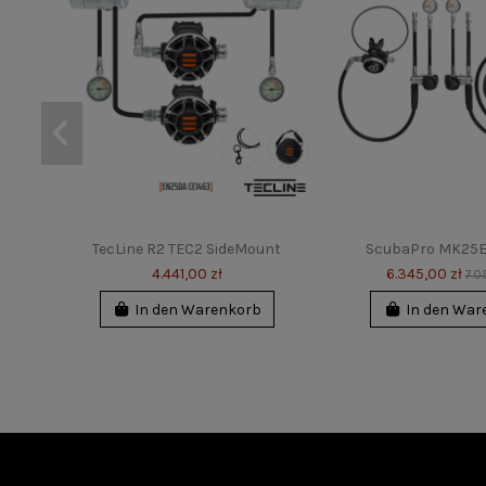
TecLine R2 TEC2 SideMount
ScubaPro MK25
4.441,00 zł
6.345,00 zł
7.0
In den Warenkorb
In den War
-10%