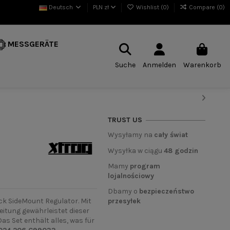
Deutsch
PLN zł
Wishlist (
0
)
Compare (
0
)
MESSGERÄTE
Suche
Anmelden
Warenkorb
TRUST US
Wysyłamy na
cały świat
Wysyłka w ciągu
48 godzin
Mamy
program
lojalnościowy
Dbamy o
bezpieczeństwo
przesyłek
ck SideMount Regulator. Mit
tung gewährleistet dieser
as Set enthält alles, was für