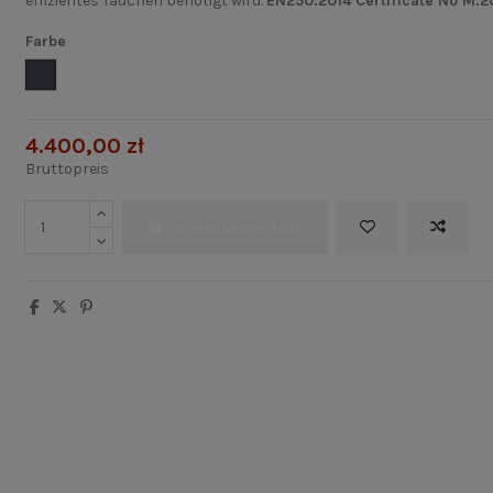
effizientes Tauchen benötigt wird.
EN250:2014 Certificate No M.
Farbe
Schwarz
4.400,00 zł
Bruttopreis
In den Warenkorb