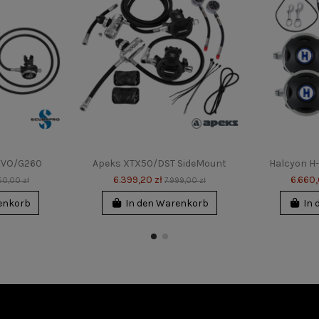
EVO/G260
Apeks XTX50/DST SideMount
Halcyon H
6.399,20 zł
6.660,
50,00 zł
7.999,00 zł
enkorb
In den Warenkorb
In 