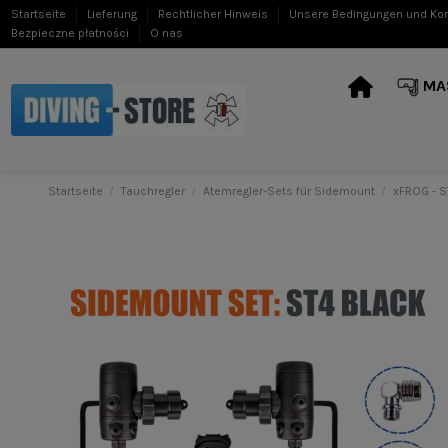
Startseite
Lieferung
Rechtlicher Hinweis
Unsere Bedingungen und Ko
Bezpieczne płatności
O nas
MA
Startseite
Tauchregler
Atemregler-Sets für Sidemount
xFROG - S