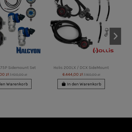
-75P Sidemount Set
Holis 200LX / DCX SideMount
00 zł
6.444,00 zł
7.400,00 zł
7.160,00 zł
den Warenkorb
In den Warenkorb