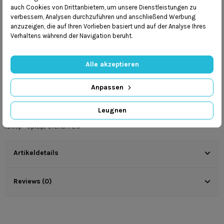
auch Cookies von Drittanbietern, um unsere Dienstleistungen zu
Mamy
program lojalnościowy
verbessern, Analysen durchzuführen und anschließend Werbung
Dbamy o
bezpieczeństwo przesyłek
anzuzeigen, die auf Ihren Vorlieben basiert und auf der Analyse Ihres
Verhaltens während der Navigation beruht.
Alle akzeptieren
Anpassen
Beschreibung
Leugnen
xDeep - Uprząż STEALTH 2.0
Artikeldetails
Reviews (0)