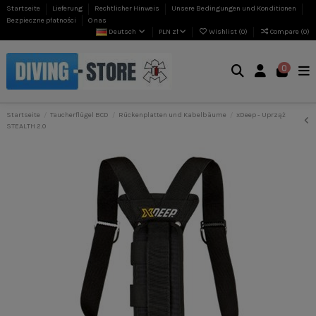
Startseite
Lieferung
Rechtlicher Hinweis
Unsere Bedingungen und Konditionen
Bezpieczne płatności
O nas
Deutsch
PLN zł
Wishlist (
0
)
Compare (
0
)
0
Startseite
Taucherflügel BCD
Rückenplatten und Kabelbäume
xDeep - Uprząż
STEALTH 2.0