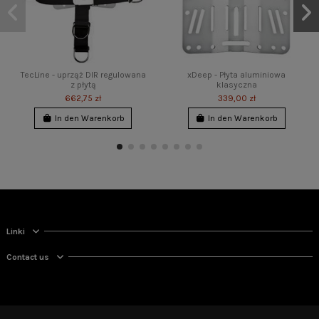
TecLine - uprząż DIR regulowana
xDeep - Płyta aluminiowa
z płytą
klasyczna
662,75 zł
339,00 zł
In den Warenkorb
In den Warenkorb
Linki
Contact us