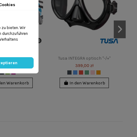
Cookies
zu bieten. Wir
en durchzuführen
 Verhaltens
OMS Tribe
Tusa INTEGRA optisch "-/+"
zeptieren
250,00 zł
399,00 zł
den Warenkorb
In den Warenkorb