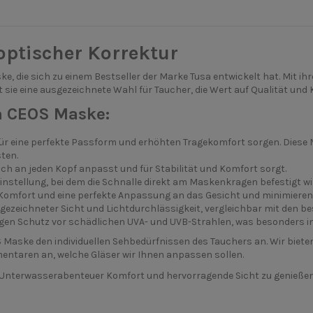
ptischer Korrektur
e, die sich zu einem Bestseller der Marke Tusa entwickelt hat. Mit ih
 sie eine ausgezeichnete Wahl für Taucher, die Wert auf Qualität und 
a CEOS Maske:
für eine perfekte Passform und erhöhten Tragekomfort sorgen. Diese 
ten.
ch an jeden Kopf anpasst und für Stabilität und Komfort sorgt.
stellung, bei dem die Schnalle direkt am Maskenkragen befestigt wird
omfort und eine perfekte Anpassung an das Gesicht und minimiere
sgezeichneter Sicht und Lichtdurchlässigkeit, vergleichbar mit den b
gen Schutz vor schädlichen UVA- und UVB-Strahlen, was besonders im
Maske den individuellen Sehbedürfnissen des Tauchers an. Wir bieten 
mentaren an, welche Gläser wir Ihnen anpassen sollen.
m Unterwasserabenteuer Komfort und hervorragende Sicht zu genießen