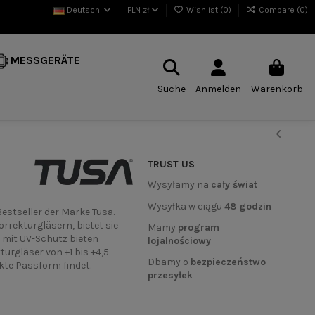
Deutsch
PLN zł
Wishlist (
0
)
Compare (
0
)
MESSGERÄTE
Suche
Anmelden
Warenkorb
TRUST US
Wysyłamy na
cały świat
Wysyłka w ciągu
48 godzin
estseller der Marke Tusa.
rekturgläsern, bietet sie
Mamy
program
 mit UV-Schutz bieten
lojalnościowy
turgläser von +1 bis +4,5
Dbamy o
bezpieczeństwo
ekte Passform findet.
przesyłek