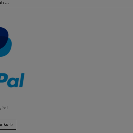
 ...
yPal
enkorb