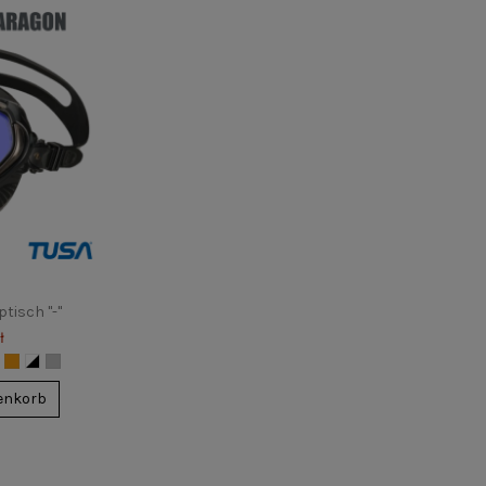
SEE
TecLine Classic
Oceanic
ł
221,88 zł
enkorb
In den Warenkorb
In 
tisch "-"
ł
enkorb