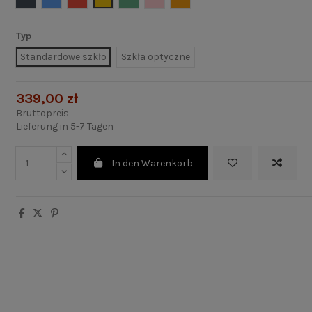
Typ
Standardowe szkło
Szkła optyczne
339,00 zł
Bruttopreis
Lieferung in 5-7 Tagen
In den Warenkorb