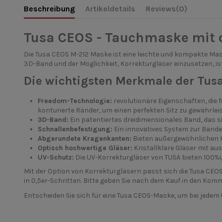
Beschreibung
Artikeldetails
Reviews
(0)
Tusa CEOS - Tauchmaske mit o
Die Tusa CEOS M-212 Maske ist eine leichte und kompakte Mask
3D-Band und der Möglichkeit, Korrekturgläser einzusetzen, ist
Die wichtigsten Merkmale der Tus
Freedom-Technologie:
revolutionäre Eigenschaften, die 
konturierte Ränder, um einen perfekten Sitz zu gewährleis
3D-Band:
Ein patentiertes dreidimensionales Band, das si
Schnallenbefestigung:
Ein innovatives System zur Bandein
Abgerundete Kragenkanten:
Bieten außergewöhnlichen K
Optisch hochwertige Gläser:
Kristallklare Gläser mit au
UV-Schutz:
Die UV-Korrekturgläser von TUSA bieten 100%i
Mit der Option von Korrekturgläsern passt sich die Tusa CEOS 
in 0,5er-Schritten. Bitte geben Sie nach dem Kauf in den Kom
Entscheiden Sie sich für eine Tusa CEOS-Maske, um bei jede