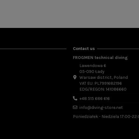
Contact us
FROGMEN technical diving
Lawendowa 6
05-090 Łady
Warsaw district, Poland
VAT EU: PL7991682196
EDG/REGON: 141086660
+48 515 686 616
info@diving-store.net
Poniedziałek - Niedziela 17:00-22