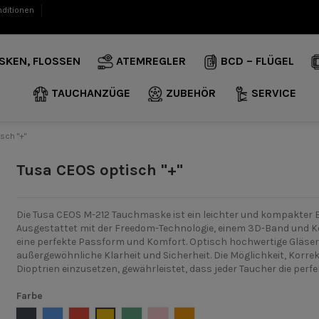
nditionen
SKEN, FLOSSEN
ATEMREGLER
BCD – FLÜGEL
TAUCHANZÜGE
ZUBEHÖR
SERVICE
sch "+"
Tusa CEOS optisch "+"
Die Tusa CEOS M-212 Tauchmaske ist ein leichter und kompakter B
Ausgestattet mit der Freedom-Technologie, einem 3D-Band und Kor
eine perfekte Passform und Komfort. Optisch hochwertige Gläser
außergewöhnliche Klarheit und Sicherheit. Die Möglichkeit, Korrek
Dioptrien einzusetzen, gewährleistet, dass jeder Taucher die perf
Farbe
Schwarz
Blau
Rot
Gelb
Marine
Pink
Orange