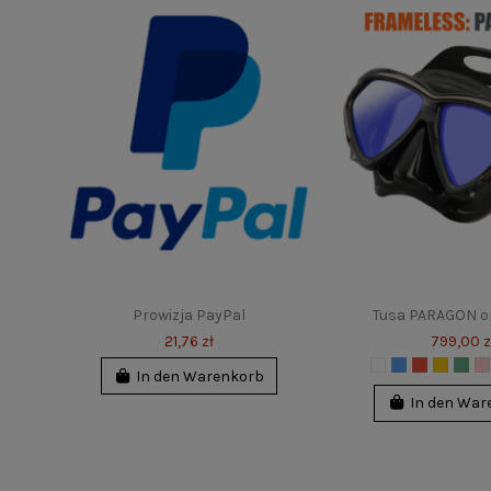
Tusa PARAGON optisch "-"
Tusa ZEN
799,00 zł
369,00 z
In den Warenkorb
In den War
Prowizja PayPal
Tusa PARAGON op
21,76 zł
799,00 z
In den Warenkorb
In den War