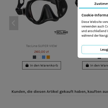
Zustim
Cookie-Informa
Diese Website verw
verwenden auch Coo
und anschließend W
während der Naviga
TecLine SUPER VIEW
TecLine Frame
Leu
260,00 zł
185,00 z
In den Warenkorb
In den War
Kunden, die diesen Artikel gekauft haben, kauften auch