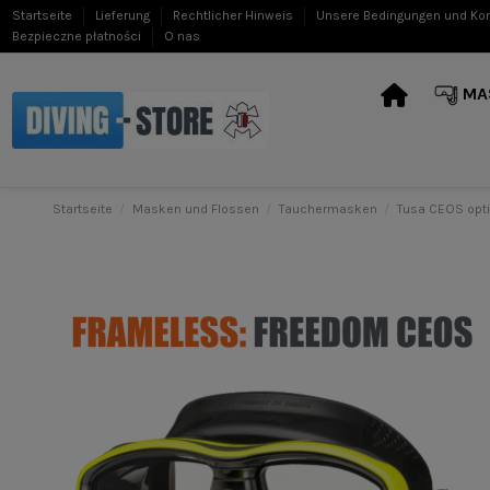
Startseite
Lieferung
Rechtlicher Hinweis
Unsere Bedingungen und Ko
Bezpieczne płatności
O nas
MA
Startseite
Masken und Flossen
Tauchermasken
Tusa CEOS opti