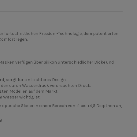
rer fortschrittlichen Freedom-Technologie, dem patentierten
Komfort legen.
Masken verfügen über Silikon unterschiedlicher Dicke und
, sorgt für ein leichteres Design.
n den durch Wasserdruck verursachten Druck.
esten Modellen auf dem Markt.
 Wasser wichtig ist.
optische Gläser in einem Bereich von +1 bis +4,5 Dioptrien an,
!