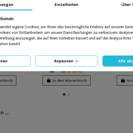
mungen
Einzelheiten
Über 
tionen
endet eigene Cookies, um Ihnen das bestmögliche Erlebnis auf unserer Seite 
kies von Drittanbietern, um unsere Dienstleistungen zu verbessern, Analys
erbung anzuzeigen, die auf Ihren Vorlieben basiert und auf der Analyse Ihres
tion beruht.
less II
OMS Tatto
gnen
Anpassen
Alle ak
ł
360,00 zł
enkorb
In den Warenkorb
In 
 ...