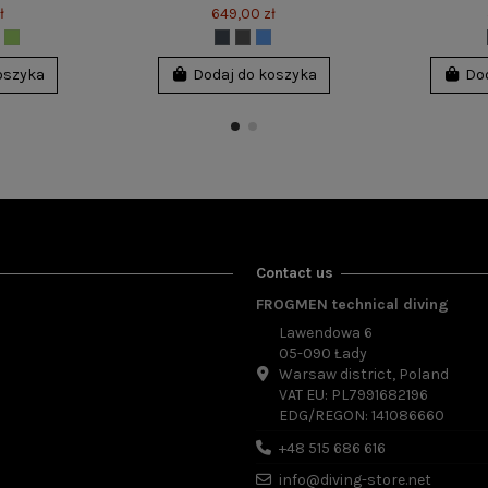
ł
649,00 zł
oszyka
Dodaj do koszyka
Do
Contact us
FROGMEN technical diving
Lawendowa 6
05-090 Łady
Warsaw district, Poland
VAT EU: PL7991682196
EDG/REGON: 141086660
+48 515 686 616
ie płetwy
info@diving-store.net