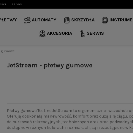
ości
O nas
 PŁETWY
AUTOMATY
SKRZYDŁA
INSTRUME
AKCESORIA
SERWIS
wy gumowe
JetStream - płetwy gumowe
Płetwy gumowe TecLine JetStream to ergonomiczne i wszechstron
Oferują doskonałą manewrowość, komfort oraz dużą siłę ciągu, c
do nurkowań rekreacyjnych, technicznych oraz prac podwodnych
dostępne w różnych kolorach i rozmiarach, są niezastąpione w k