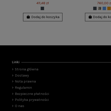
411,48 zł
760,00 z
Dodaj do koszyka
Dodaj do k
Linki
Strona główna
Dostawy
Nota prawna
Regulamin
Bezpieczne płatności
Polityka prywatności
O nas
EX1 - płetwy JET
SlipStream - lekk