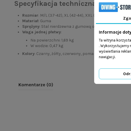
Specyfikacja techniczna
Rozmiar
: M/L (37-42), XL (42-44), XXL (44-47)
Zgo
Materiał
: Guma
Sprężyny
: Stal nierdzewna z gumową osłoną z otworem
Informacje dot
Waga jednej płetwy
:
Na powierzchni: 1,69 kg
Ta witryna korzyst
W wodzie: 0,47 kg
. Wykorzystujemy r
wyświetlania rekl
Kolory
: Czarny, żółty, czerwony, pomarańczowy
nawigacji.
Odr
Komentarze (0)