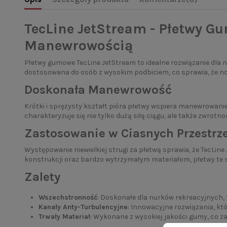
TecLine JetStream - Płetwy 
Manewrowością
Płetwy gumowe TecLine JetStream to idealne rozwiązanie dla 
dostosowana do osób z wysokim podbiciem, co sprawia, że n
Doskonała Manewrowość
Krótki i sprężysty kształt pióra płetwy wspiera manewrowani
charakteryzuje się nie tylko dużą siłą ciągu, ale także zwrotn
Zastosowanie w Ciasnych Przestrz
Występowanie niewielkiej strugi za płetwą sprawia, że TecLin
konstrukcji oraz bardzo wytrzymałym materiałom, płetwy te
Zalety
Wszechstronność
: Doskonałe dla nurków rekreacyjnych
Kanały Anty-Turbulencyjne
: Innowacyjne rozwiązania, któ
Trwały Materiał
: Wykonane z wysokiej jakości gumy, co z