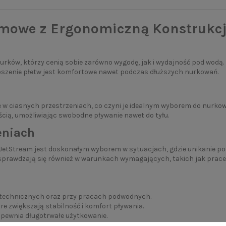
Gumowe z Ergonomiczną Konstrukcj
nurków, którzy cenią sobie zarówno wygodę, jak i wydajność pod wodą
oszenie płetw jest komfortowe nawet podczas dłuższych nurkowań.
e w ciasnych przestrzeniach, co czyni je idealnym wyborem do nurko
ością, umożliwiając swobodne pływanie nawet do tyłu.
eniach
e JetStream jest doskonałym wyborem w sytuacjach, gdzie unikanie po
 sprawdzają się również w warunkach wymagających, takich jak prac
, technicznych oraz przy pracach podwodnych.
re zwiększają stabilność i komfort pływania.
apewnia długotrwałe użytkowanie.