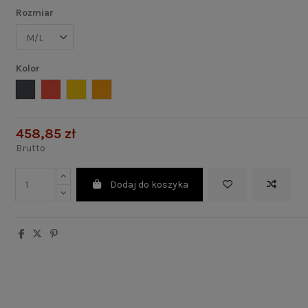
Rozmiar
Kolor
Czarny
Czerwony
Żółty
Pomarańczowy
458,85 zł
Brutto
Dodaj do koszyka