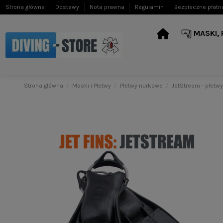
Strona główna
Dostawy
Nota prawna
Regulamin
Bezpieczne płatn
MASKI,
Strona główna
Maski i Płetwy
Płetwy nurkowe
JetStream - płet