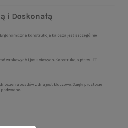
ą i Doskonałą
. Ergonomiczna konstrukcja kalosza jest szczególnie
wań wrakowych i jaskiniowych. Konstrukcja płetw JET
dnoszenia osadów z dna jest kluczowe. Dzięki prostocie
e podwodne.