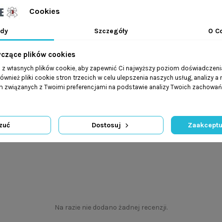
Cookies
dy
Szczegóły
O C
yczące plików cookies
a z własnych plików cookie, aby zapewnić Ci najwyższy poziom doświadczenia
ównież pliki cookie stron trzecich w celu ulepszenia naszych usług, analizy a
am związanych z Twoimi preferencjami na podstawie analizy Twoich zachowa
zuć
Dostosuj
Zaakceptu
Na razie nie dodano żadnej recenzji.