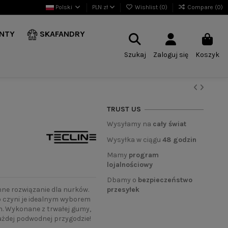
Polski
PLN zł
Wishlist (
0
)
Compare (
0
)
NTY
SKAFANDRY
Szukaj
Zaloguj się
Koszyk
TRUST US
Wysyłamy na
cały świat
Wysyłka w ciągu
48 godzin
Mamy
program
lojalnościowy
Dbamy o
bezpieczeństwo
przesyłek
ne rozwiązanie dla nurków.
o czyni je idealnym wyborem
. Wykonane z trwałej gumy,
ażdej podwodnej przygodzie!