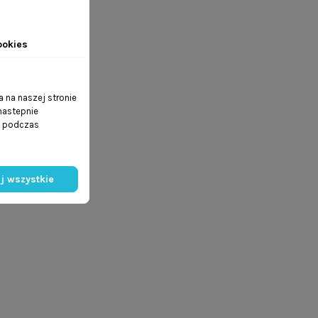
ookies
 na naszej stronie
 nastepnie
ń podczas
j wszystkie