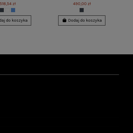
518,54 zł
490,00 zł
daj do koszyka
Dodaj do koszyka