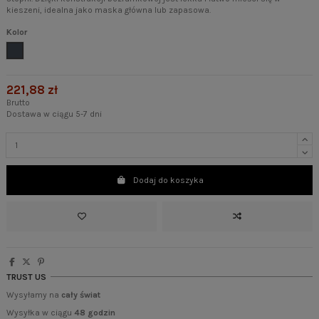
kieszeni, idealna jako maska główna lub zapasowa.
Kolor
Czarny
221,88 zł
Brutto
Dostawa w ciągu 5-7 dni
Dodaj do koszyka
TRUST US
Wysyłamy na
cały świat
Wysyłka w ciągu
48 godzin