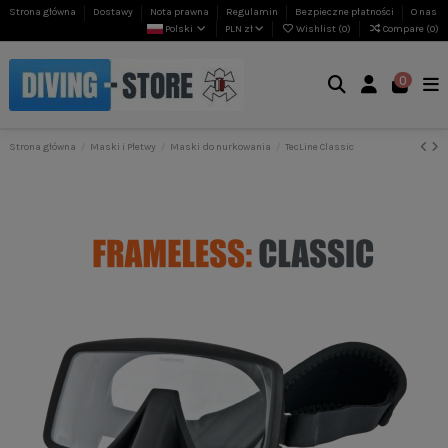
Strona główna
Dostawy
Nota prawna
Regulamin
Bezpieczne płatności
O nas
Polski
PLN zł
Wishlist (
0
)
Compare (
0
)
0
Strona główna
Maski i Płetwy
Maski do nurkowania
TecLine Classic