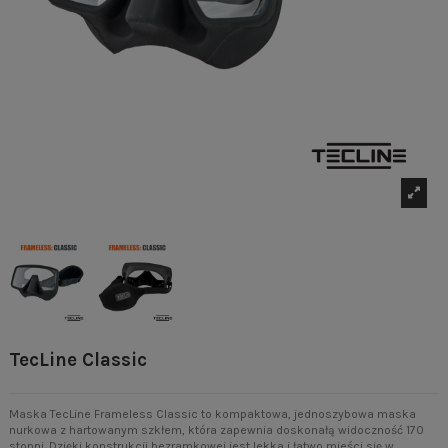
TecLine Classic
Maska TecLine Frameless Classic to kompaktowa, jednoszybowa maska
nurkowa z hartowanym szkłem, która zapewnia doskonałą widoczność 170
stopni. Dzięki konstrukcji bezramkowej jest lekka i łatwo mieści się w