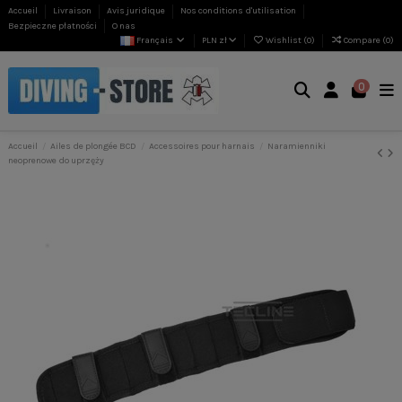
Accueil
Livraison
Avis juridique
Nos conditions d'utilisation
Bezpieczne płatności
O nas
Français
PLN zł
Wishlist (
0
)
Compare (
0
)
0
Accueil
Ailes de plongée BCD
Accessoires pour harnais
Naramienniki
neoprenowe do uprzęży