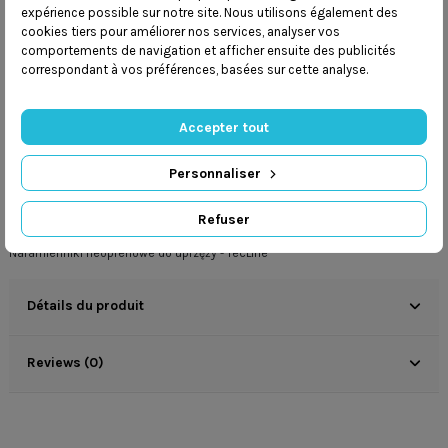
expérience possible sur notre site. Nous utilisons également des
Mamy
program lojalnościowy
cookies tiers pour améliorer nos services, analyser vos
comportements de navigation et afficher ensuite des publicités
Dbamy o
bezpieczeństwo przesyłek
correspondant à vos préférences, basées sur cette analyse.
Accepter tout
Personnaliser
Description
Refuser
Naramienniki neoprenowe do uprzęży - TecLine
Détails du produit
Reviews (0)