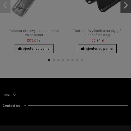
Adapter stalowy do butli mono
TecLine - Wyściółka na płytę /
ze śrubami
kieszeń na boję
203,61 zł
135,24 zł
Ajouter au panier
Ajouter au panier
Linki
Contact us