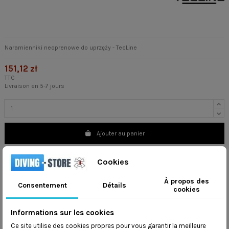
Naramienniki neoprenowe do uprzęży - TecLine
151,12 zł
TTC
Livraison en 5-7 jours
Ajouter au panier
Cookies
À propos des
Consentement
Détails
cookies
TRUST US
Informations sur les cookies
Wysyłamy na
cały świat
Ce site utilise des cookies propres pour vous garantir la meilleure
Wysyłka w ciągu
48 godzin