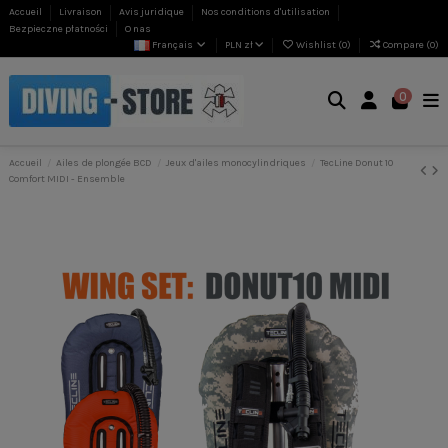
Accueil
Livraison
Avis juridique
Nos conditions d'utilisation
Bezpieczne płatności
O nas
Français
PLN zł
Wishlist (
0
)
Compare (
0
)
0
Accueil
Ailes de plongée BCD
Jeux d'ailes monocylindriques
TecLine Donut 10
Comfort MIDI - Ensemble