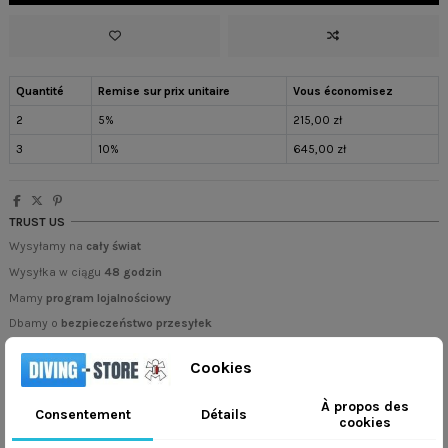
Quantité
Remise sur prix unitaire
Vous économisez
2
5%
215,00 zł
3
10%
645,00 zł
TRUST US
Wysyłamy na
cały świat
Wysyłka w ciągu
48 godzin
Mamy
program lojalnościowy
Dbamy o
bezpieczeństwo przesyłek
Cookies
À propos des
Consentement
Détails
cookies