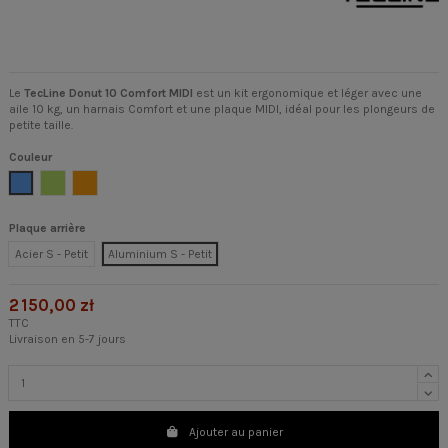
Le
TecLine Donut 10 Comfort MIDI
est un kit ergonomique et léger avec une
aile 10 kg, un harnais Comfort et une plaque MIDI, idéal pour les plongeurs de
petite taille.
Couleur
Bleu
Chaux
Orange
Plaque arrière
Acier S - Petit
Aluminium S - Petit
2 150,00 zł
TTC
Livraison en 5-7 jours
Ajouter au panier