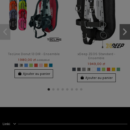
TecLine Donut 13 DIR - Ensemble
xDeep ZEOS Standard -
Ensemble
1 980,00 zł
2 200,00 zł
1 949,00 zł
Ajouter au panier
Ajouter au panier
-10%
-5%
Linki