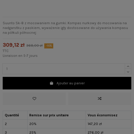
Suunto Sk-8 z mocowaniem na gumki. Kompas nurkowy do mocowania na
nadgarstku z paskiem, wyważenie igły dostosowane do używania kompasu
na półkuli północnej
309,12 zł
368,00 zł
-16%
TTC
Livraison en 5-7 jours
Ajouter au panier
Quantité
Remise sur prix unitaire
Vous économisez
2
20%
147,20 zł
3
25%
276,00 zł