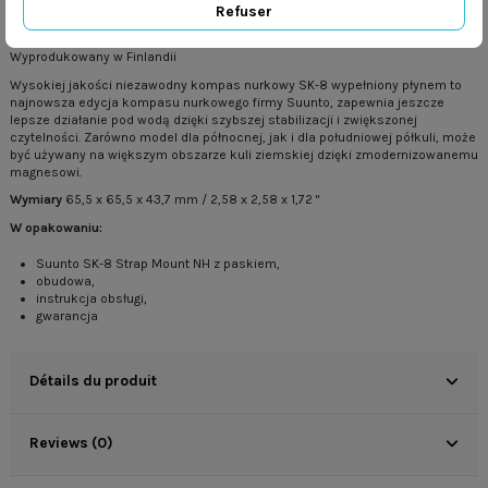
Obrotowy, ułatwiający uchwyt pierścień z zapadkami co pięć stopni
Refuser
Kompensacja dużych przechyleń
Wyprodukowany w Finlandii
Wysokiej jakości niezawodny kompas nurkowy SK-8 wypełniony płynem to
najnowsza edycja kompasu nurkowego firmy Suunto, zapewnia jeszcze
lepsze działanie pod wodą dzięki szybszej stabilizacji i zwiększonej
czytelności. Zarówno model dla północnej, jak i dla południowej półkuli, może
być używany na większym obszarze kuli ziemskiej dzięki zmodernizowanemu
magnesowi.
Wymiary
65,5 x 65,5 x 43,7 mm / 2,58 x 2,58 x 1,72 "
W opakowaniu:
Suunto SK-8 Strap Mount NH z paskiem,
obudowa,
instrukcja obsługi,
gwarancja
Détails du produit
Reviews (0)