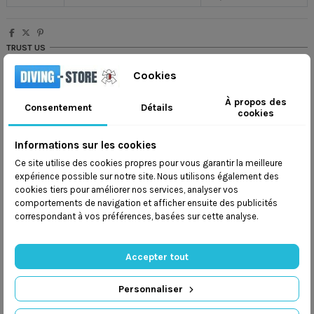
TRUST US
Wysyłamy na
cały świat
Cookies
Wysyłka w ciągu
48 godzin
Mamy
program lojalnościowy
À propos des
Consentement
Détails
cookies
Dbamy o
bezpieczeństwo przesyłek
Informations sur les cookies
Ce site utilise des cookies propres pour vous garantir la meilleure
expérience possible sur notre site. Nous utilisons également des
cookies tiers pour améliorer nos services, analyser vos
comportements de navigation et afficher ensuite des publicités
correspondant à vos préférences, basées sur cette analyse.
Description
Accepter tout
Najważniejsze cechy produktu:
Fluorescencyjna tarcza kompasu
Personnaliser
Duże boczne okienko do odczytów