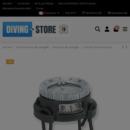
Accueil
Livraison
Avis juridique
Nos conditions d'utilisation
Bezpieczne płatności
O nas
Français
PLN zł
Wishlist (
0
)
Compare (
0
)
0
Accueil
Instruments de plongée
Compas de plongée
Suunto Sk-8 kompas
-16%